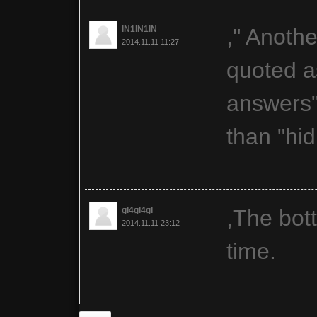
lN1lN1lN
," Anoth
2014.11.11 11:27
quoted a
answers" 
than "hi
gI4gI4gI
,The bott
2014.11.11 23:12
time.