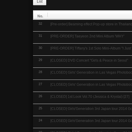
List
No.
32
[Pre-order] Beaming effect Pop-up store in Thailan
31
[PRE-ORDER] Taeyeon 2nd Mini Album 'WHY'
30
[PRE-ORDER] Tiffany's 1st Solo Mini-Album "I Ju
29
[CLOSED] DVD Concert "Girls & Peace in Seoul"
28
[CLOSED] Girls' Generation in Las Vegas Photoboo
27
[CLOSED] Girls' Generation in Las Vegas Photobo
26
[CLOSED] 1st Look Vol.70 (Jessica & Krystal)
[27]
25
[CLOSED] Girls'Generation 3rd Japan tour 2014 Good
24
[CLOSED] Girls'Generation 3rd Japan tour 2014 Goo