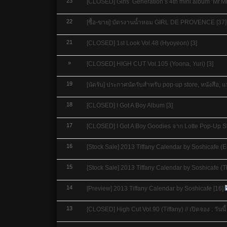
23
[CLOSED] Girls’ Generation’s 4th mini album ‘Mr.Mr
22
[ซื้อ-ขาย] บัตรงานน้ำหอม GIRL DE PROVENCE
[37]
21
[CLOSED] 1st Look Vol.48 (Hyoyeon)
[3]
»
[CLOSED] HIGH CUT Vol.105 (Yoona, Yuri)
[3]
19
[นัดรับ] ประกาศนัดรับสำหรับ pop-up store, หนังสือ, แม
18
[CLOSED] I Got A Boy Album
[3]
17
[CLOSED] I Got A Boy Goodies จาก Lotte Pop-Up S
16
[Stock Sale] 2013 Tiffany Calendar by Soshicafe (E
15
[Stock Sale] 2013 Tiffany Calendar by Soshicafe (T
14
[Preview] 2013 Tiffany Calendar by Soshicafe
[16]
13
[CLOSED] High Cut Vol.90 (Tiffany) // เปิดจอง : วันนี้ - 