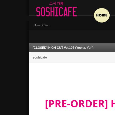
Home
/
Store
[CLOSED] HIGH CUT Vol.105 (Yoona, Yuri)
soshicafe
[PRE-ORDER] H