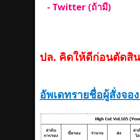
- Twitter (ถ้ามี)
ปล. คิดให้ดีก่อนตัดส
อัพเดทรายชื่อผู้สั่