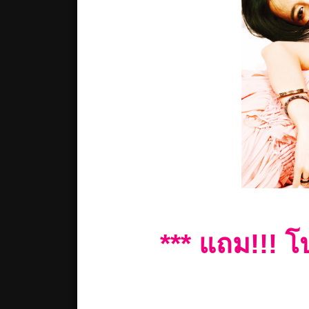
*** แถม!!! โ