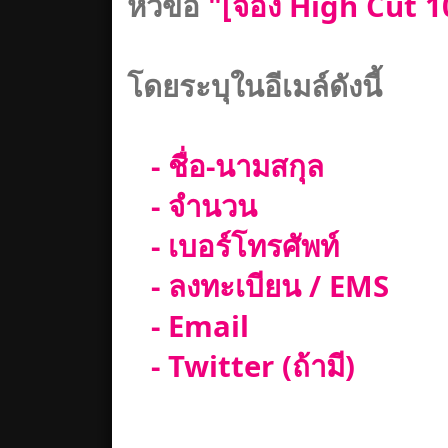
หัวข้อ
"[จอง High Cut 105
โดยระบุในอีเมล์ดังนี้
- ชื่อ-นามสกุล
- จำนวน
- เบอร์โทรศัพท์
- ลงทะเบียน / EMS
- Email
- Twitter (ถ้ามี)