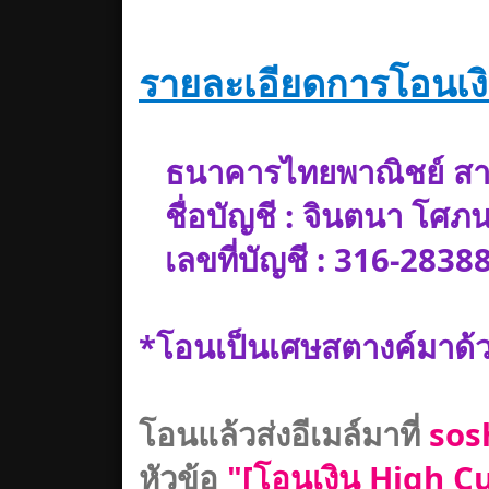
รายละเอียดการโอนเง
ธนาคารไทยพาณิชย์ ส
ชื่อบัญชี : จินตนา โศภน
เลขที่บัญชี : 316-2838
*โอนเป็นเศษสตางค์มาด้วย
โอนแล้วส่งอีเมล์มาที่
sos
หัวข้อ
"[โอนเงิน High Cut