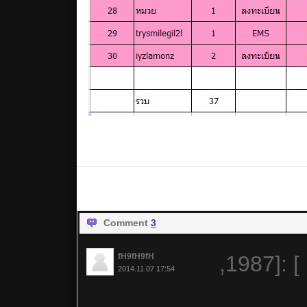
Comment
3
fH9fH9fH
,1987]: [
2014.11.07 17:54